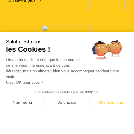
En savoir plus
Salut c'est nous...
les Cookies !
On a attendu d'être sûrs que le contenu de
ce site vous intéresse avant de vous
Votre classement
déranger, mais on aimerait bien vous accompagner pendant votre
Découvrez le classement de l’édition 2026 du rallye des
visite...
1000 chemins.
C'est OK pour vous ?
Consentements certifiés par
En savoir plus
Non merci
Je choisis
OK pour moi
Axeptio consent
Plateforme de Gestion du Consentement : Personnalisez vos O
Découvrir
Notre plateforme vous permet d'adapter et de gérer vos paramètr
Les catégories