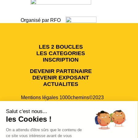
Organisé par RFO
LES 2 BOUCLES
LES CATEGORIES
INSCRIPTION
DEVENIR PARTENAIRE
DEVENIR EXPOSANT
ACTUALITES
Mentions légales
1000chemins©2023
une réalisation
mediapilote
Salut c'est nous...
les Cookies !
Contact
On a attendu d'être sûrs que le contenu de
Médias
ce site vous intéresse avant de vous