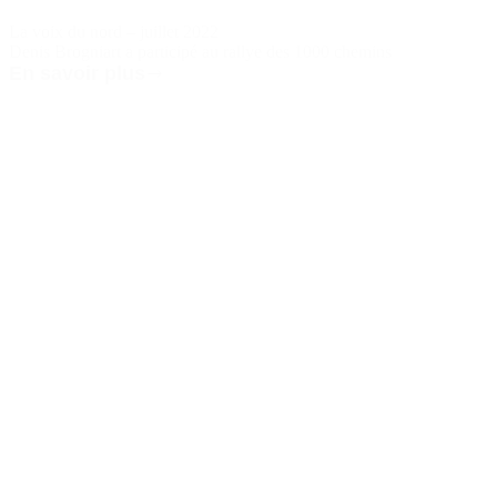
La voix du nord – juillet 2022
Denis Brogniart a participé au rallye des 1000 chemins
En savoir plus
La
voix
du
nord
–
juillet
2022