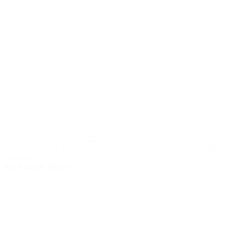
la voix du nord – juillet 2022
Hélico, marche et Ferrari : le dimanche électrique du raid des 1000
Chemins
En savoir plus
la
voix
du
nord
–
juillet