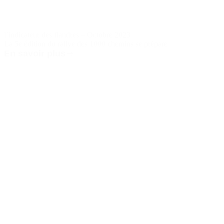
l’indicateur des flandres – Octobre 2023
La 5e édition du rallye des 1000 chemins se prépare
En savoir plus
l’indicateur
des
flandres
–
Octobre
2023