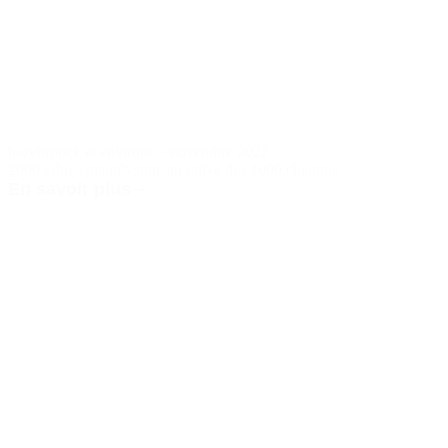
hazebrouck et environs – novembre 2022
2000 arbres plantés suite au rallye des 1000 chemins
En savoir plus
hazebrouck
et
environs
–
novembre
2022