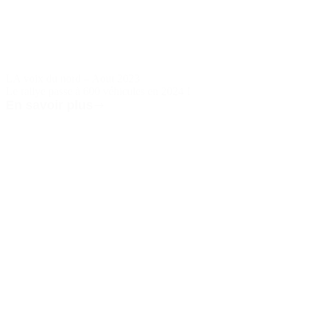
LA voix du nord – Aout 2023
Le rallye passe à 600 véhicules en 2024 !
En savoir plus
LA
voix
du
nord
–
Aout
2023