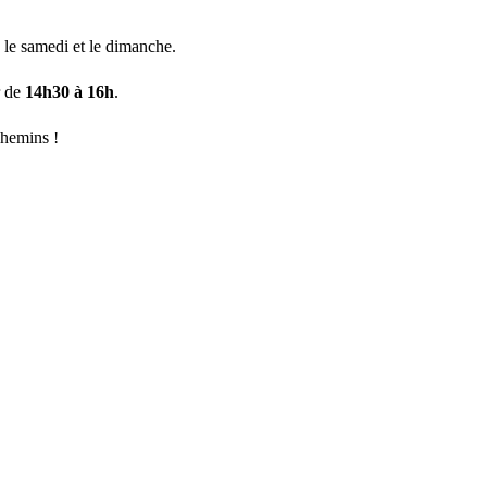
e le samedi et le dimanche.
r de
14h30 à 16h
.
chemins !