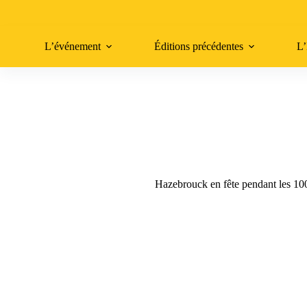
Passer
au
contenu
L’événement
Éditions précédentes
L
Hazebrouck en fête pendant les 10