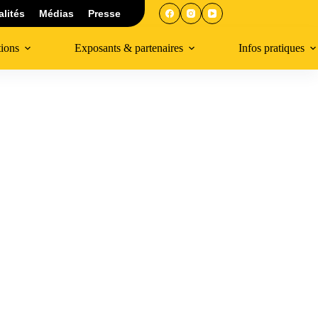
alités
Médias
Presse
tions
Exposants & partenaires
Infos pratiques