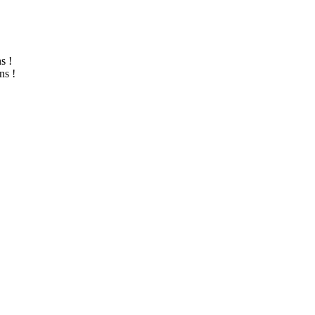
s !
ns !