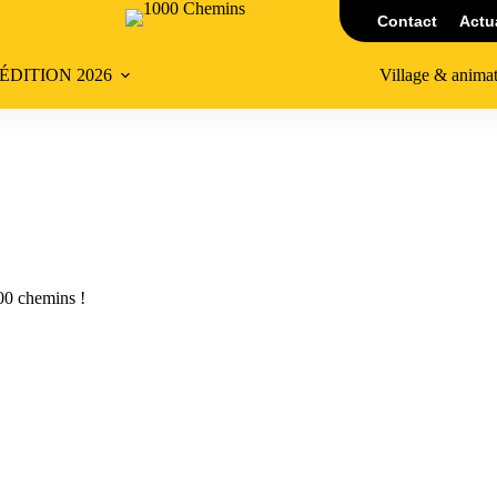
Contact
Actu
’ÉDITION 2026
Village & anima
00 chemins !