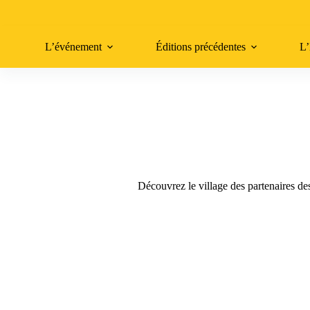
Passer
au
contenu
L’événement
Éditions précédentes
L
Découvrez le village des partenaires d