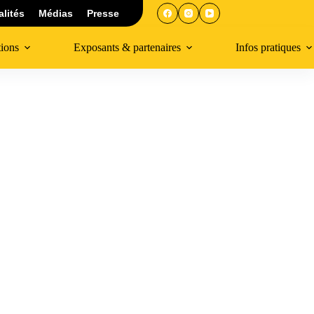
alités
Médias
Presse
tions
Exposants & partenaires
Infos pratiques