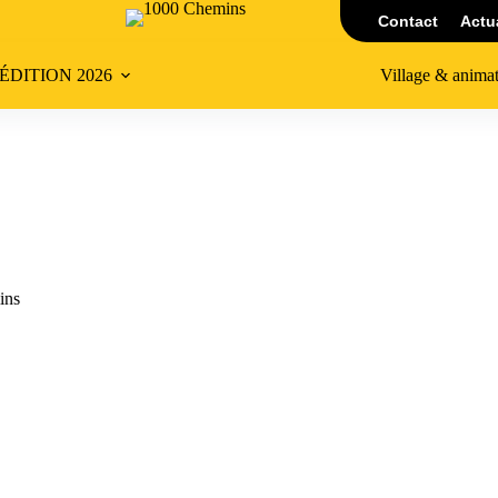
Contact
Actu
’ÉDITION 2026
Village & anima
ins