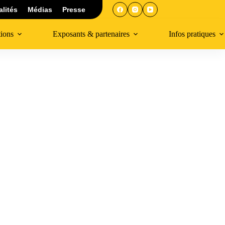
alités
Médias
Presse
tions
Exposants & partenaires
Infos pratiques